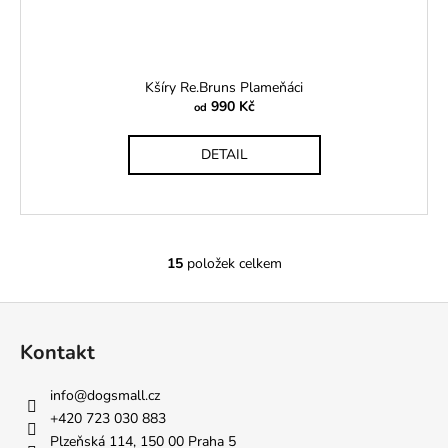
Kšíry Re.Bruns Plameňáci
990 Kč
od
DETAIL
15
položek celkem
O
v
Z
l
á
á
Kontakt
d
p
a
a
info
@
dogsmall.cz
c
t
+420 723 030 883
í
í
Plzeňská 114, 150 00 Praha 5