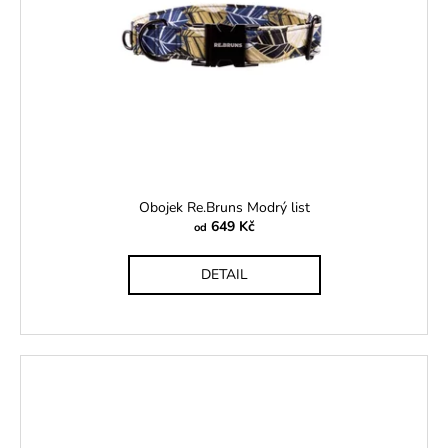
č
u
j
e
m
e
MINI
KURZ
PSÍ
Obojek Re.Bruns Modrý list
GROOMER
649 Kč
od
PRO
ZAČÁTEČNÍKY
VYBERTE
DETAIL
SI
TERMÍN
15
900
Kč