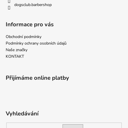
p
dogsclub.barbershop
r
v
k
Informace pro vás
y
v
Obchodní podmínky
ý
p
Podmínky ochrany osobních údajů
i
Naše značky
s
KONTAKT
u
Přijímáme online platby
Vyhledávání