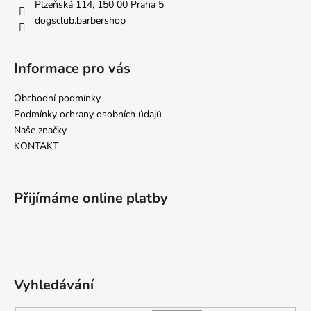
č
í
Plzeňská 114, 150 00 Praha 5
u
dogsclub.barbershop
j
e
m
Informace pro vás
e
Obchodní podmínky
Podmínky ochrany osobních údajů
MINI
KURZ
Naše značky
PSÍ
KONTAKT
GROOMER
PRO
ZAČÁTEČNÍKY
VYBERTE
Přijímáme online platby
SI
TERMÍN
15
900
Kč
Vyhledávání