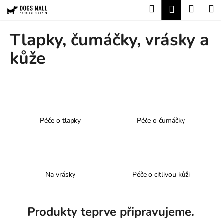
K
Přejít
Hledat
Nákup
M
Přihlášení
na
o
obsah
Zpět
Zpět
košík
š
Tlapky, čumáčky, vrásky a
í
C
kůže
k
o
p
o
t
ř
Péče o tlapky
Péče o čumáčky
e
b
u
j
Na vrásky
Péče o citlivou kůži
e
t
e
Produkty teprve připravujeme.
n