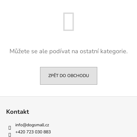
a
j
í
t
?
Můžete se ale podívat na ostatní kategorie.
HLEDAT
ZPĚT DO OBCHODU
D
Z
o
á
p
Kontakt
p
o
a
r
info
@
dogsmall.cz
u
t
+420 723 030 883