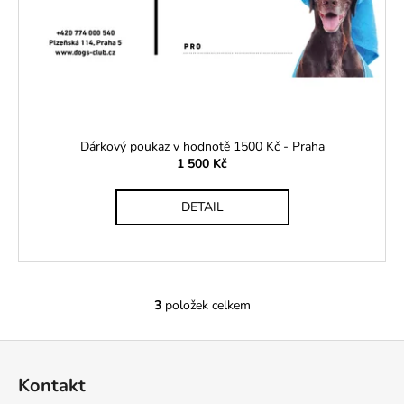
Dárkový poukaz v hodnotě 1500 Kč - Praha
1 500 Kč
DETAIL
3
položek celkem
O
v
Z
l
á
á
Kontakt
d
p