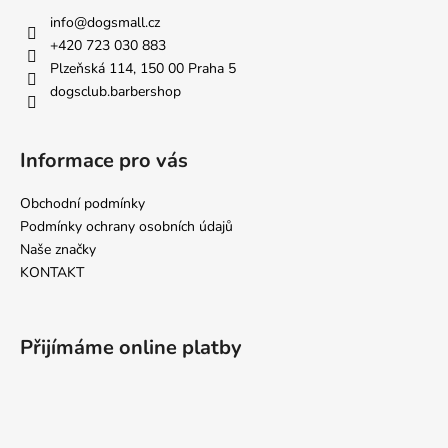
a
a
info
@
dogsmall.cz
c
t
+420 723 030 883
í
í
Plzeňská 114, 150 00 Praha 5
p
dogsclub.barbershop
r
v
k
Informace pro vás
y
v
Obchodní podmínky
ý
p
Podmínky ochrany osobních údajů
i
Naše značky
s
KONTAKT
u
Přijímáme online platby