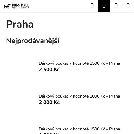
K
Přejít
Hledat
Nákup
M
Přihlášení
na
o
obsah
Zpět
Zpět
košík
š
Praha
í
C
k
Nejprodávanější
o
p
o
t
Dárkový poukaz v hodnotě 2500 Kč - Praha
2 500 Kč
ř
e
b
u
Dárkový poukaz v hodnotě 2000 Kč - Praha
j
2 000 Kč
e
t
e
Dárkový poukaz v hodnotě 1500 Kč - Praha
n