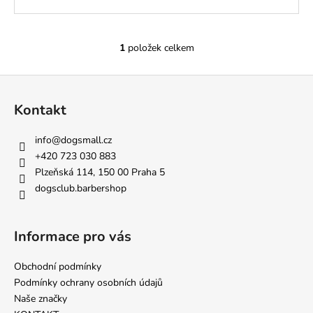
č
u
j
e
1
položek celkem
O
m
v
e
Z
l
á
á
Kontakt
d
p
BEZDRÁTOVÁ
a
SLUCHÁTKA
a
info
@
dogsmall.cz
c
350
t
+420 723 030 883
í
Kč
í
Plzeňská 114, 150 00 Praha 5
p
dogsclub.barbershop
r
v
k
Informace pro vás
y
v
Obchodní podmínky
ý
p
Podmínky ochrany osobních údajů
i
Naše značky