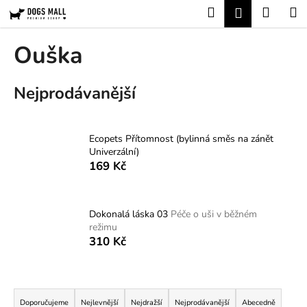
K
Přejít
Hledat
Nákup
M
Přihlášení
na
o
obsah
Zpět
Zpět
košík
š
Ouška
í
C
k
Nejprodávanější
o
p
o
Ecopets Přítomnost (bylinná směs na zánět
t
Univerzální)
ř
169 Kč
e
b
u
Dokonalá láska 03
Péče o uši v běžném
režimu
j
310 Kč
e
t
Ř
e
a
n
Doporučujeme
Nejlevnější
Nejdražší
Nejprodávanější
Abecedně