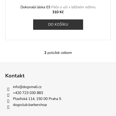
Dokonalá láska 03
Péče o uši v běžném režimu
310 Kč
DO KOŠÍKU
2
položek celkem
O
v
Z
l
á
á
Kontakt
d
p
a
a
info
@
dogsmall.cz
c
t
+420 723 030 883
í
í
Plzeňská 114, 150 00 Praha 5
p
dogsclub.barbershop
r
v