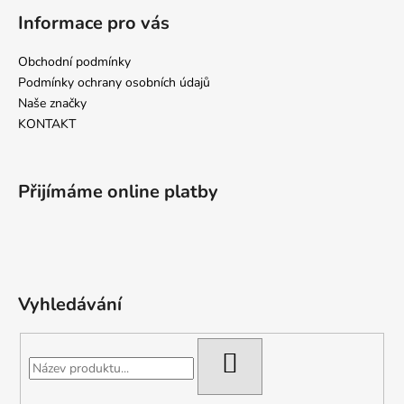
k
Informace pro vás
y
v
Obchodní podmínky
ý
p
Podmínky ochrany osobních údajů
i
Naše značky
s
KONTAKT
u
Přijímáme online platby
Vyhledávání
HLEDAT