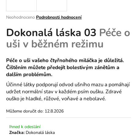
a
j
Průměrné
Neohodnoceno
Podrobnosti hodnocení
í
hodnocení
Dokonalá láska 03
Péče o
produktu
t
je
?
uši v běžném režimu
0,0
z
5
hvězdiček.
Péče o uši vašeho čtyřnohého miláčka je důležitá.
Čištěním můžete předejít bolestivým zánětům a
HLEDAT
dalším problémům.
Účinné látky podporují odvod ušního mazu a pomáhají
udržet normální stav v každém psím oušku. Zdravé
D
ouško je hladké, růžové, voňavé a nebolavé.
o
p
Můžeme doručit do:
12.8.2026
o
r
Ihned k odeslání
u
Značka:
Dokonalá láska