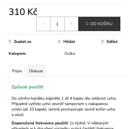
č
u
310 Kč
j
e
Měrná
DO KOŠÍKU
cena:
m
e
Zeptat se
Hlídat
Sdílet
ELEGANTNÍ
Kategorie
:
Ouška
ZATEPLENÁ
VESTA
LIMITED
EDITION
Popis
Diskuze
DOGS
CLUB-
ČERVENÁ
Způsob použití
490
Kč
Do ušního kanálku kápněte 1 až 4 kapky dle velikosti ucha.
Případně vytřete ucho zevnitř tamponem s nakapanou
směsí (až 10 kapek). Jemně promasírujte zevně kořen ucha
a okolí.
Doporučená frekvence použití:
1x týdně. V některých
případech je k dosažení výsledku nutná častější frekvence.