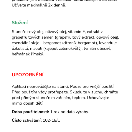
Užívejte maximálně 2x denně.
Složení
Slunečnicový olej, olivový olej, vitamin E, extrakt z
grapefruitových semen (grapefruitový extrakt, olivový olej),
esenciální oleje - bergamot (citroník bergamot), levandule
úzkolistá, niaouli (kajeput zelenokvětý), tymián obecný,
heřmánek římský.
UPOZORNĚNÍ
Aplikaci neprovádějte na slunci. Pouze pro vnější použití.
Před použitím vždy protřepejte. Skladujte v suchu, chraňte
před přímým slunečním zářením, teplem. Uchovávejte
mimo dosah dětí.
Doba použitelnosti:
1 rok od data výroby.
Číslo schválení:
102-18/C