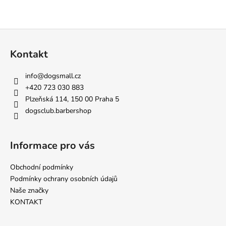
Z
á
Kontakt
p
a
info
@
dogsmall.cz
t
+420 723 030 883
í
Plzeňská 114, 150 00 Praha 5
dogsclub.barbershop
Informace pro vás
Obchodní podmínky
Podmínky ochrany osobních údajů
Naše značky
KONTAKT