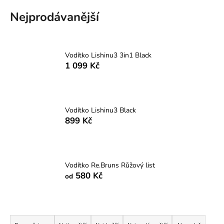
a
Nejprodávanější
j
í
t
Vodítko Lishinu3 3in1 Black
?
1 099 Kč
Vodítko Lishinu3 Black
HLEDAT
899 Kč
D
Vodítko Re.Bruns Růžový list
o
580 Kč
od
p
o
r
Ř
u