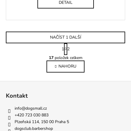
DETAIL
NAČÍST 1 DALŠÍ
S
1
2
t
O
r
17
položek celkem
v
á
NAHORU
l
n
k
á
o
d
Z
v
a
á
á
c
Kontakt
n
p
í
í
p
a
info
@
dogsmall.cz
r
t
+420 723 030 883
v
í
Plzeňská 114, 150 00 Praha 5
k
dogsclub.barbershop