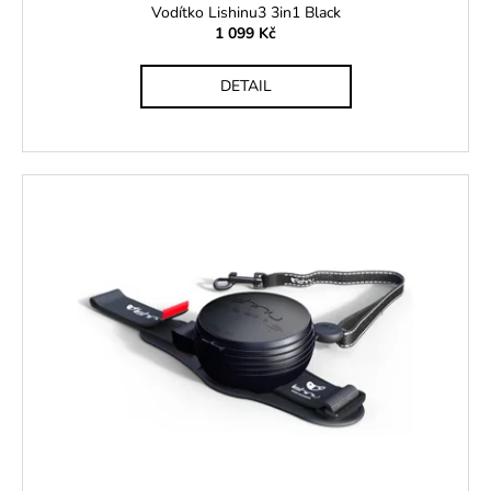
ů
Vodítko Lishinu3 3in1 Black
1 099 Kč
DETAIL