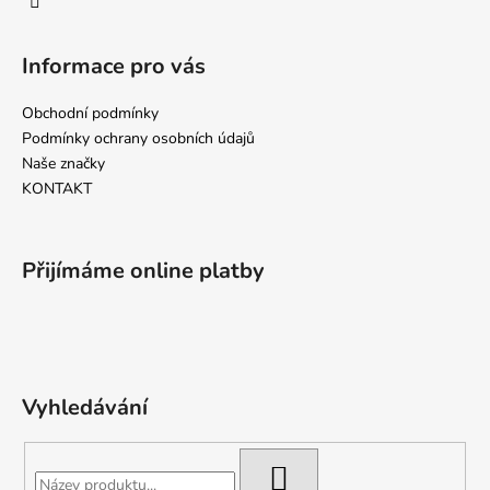
y
v
ý
Informace pro vás
p
i
Obchodní podmínky
s
Podmínky ochrany osobních údajů
u
Naše značky
KONTAKT
Přijímáme online platby
Vyhledávání
HLEDAT