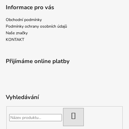
k
Informace pro vás
y
v
Obchodní podmínky
ý
p
Podmínky ochrany osobních údajů
i
Naše značky
s
KONTAKT
u
Přijímáme online platby
Vyhledávání
HLEDAT