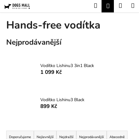
K
Přejít
Hledat
Nákup
M
Přihlášení
na
o
obsah
Zpět
Zpět
košík
š
Hands-free vodítka
í
C
k
Nejprodávanější
o
p
o
t
Vodítko Lishinu3 3in1 Black
1 099 Kč
ř
e
b
u
Vodítko Lishinu3 Black
j
899 Kč
e
t
Ř
e
a
n
Doporučujeme
Nejlevnější
Nejdražší
Nejprodávanější
Abecedně