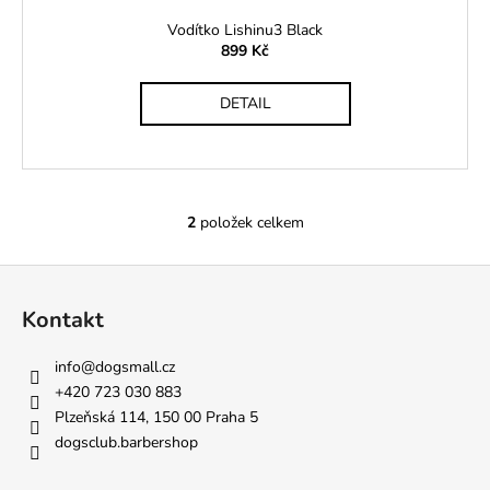
Vodítko Lishinu3 Black
899 Kč
DETAIL
2
položek celkem
O
v
Z
l
á
á
Kontakt
d
p
a
a
info
@
dogsmall.cz
c
t
+420 723 030 883
í
í
Plzeňská 114, 150 00 Praha 5
p
dogsclub.barbershop
r
v