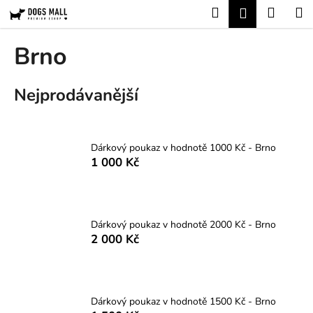
K
Přejít
Hledat
Nákup
M
Přihlášení
na
o
obsah
Zpět
Zpět
košík
š
Brno
í
C
k
Nejprodávanější
o
p
o
t
Dárkový poukaz v hodnotě 1000 Kč - Brno
1 000 Kč
ř
e
b
u
Dárkový poukaz v hodnotě 2000 Kč - Brno
j
2 000 Kč
e
t
e
Dárkový poukaz v hodnotě 1500 Kč - Brno
n