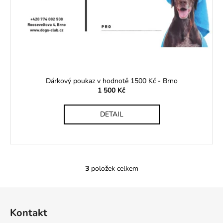
Dárkový poukaz v hodnotě 1500 Kč - Brno
1 500 Kč
DETAIL
3
položek celkem
O
v
Z
l
á
á
Kontakt
d
p