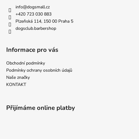
a
a
info
@
dogsmall.cz
c
t
+420 723 030 883
í
í
Plzeňská 114, 150 00 Praha 5
p
dogsclub.barbershop
r
v
k
Informace pro vás
y
v
Obchodní podmínky
ý
p
Podmínky ochrany osobních údajů
i
Naše značky
s
KONTAKT
u
Přijímáme online platby