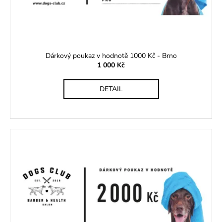
č
d
u
u
j
k
e
t
m
ů
e
Dárkový poukaz v hodnotě 1000 Kč - Brno
1 000 Kč
BEZDRÁTOVÁ
DETAIL
SLUCHÁTKA
350
Kč