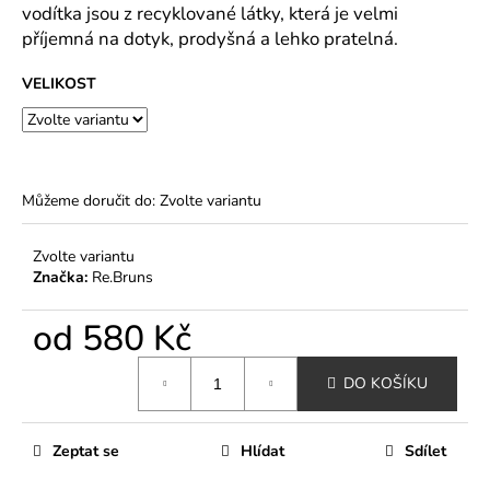
č
vodítka jsou z recyklované látky, která je velmi
u
příjemná na dotyk, prodyšná a lehko pratelná.
j
e
VELIKOST
m
e
ELEGANTNÍ
Můžeme doručit do:
Zvolte variantu
ZATEPLENÁ
VESTA
LIMITED
Zvolte variantu
EDITION
Značka:
Re.Bruns
DOGS
CLUB-
ČERVENÁ
od
580 Kč
490
Kč
Měrná
DO KOŠÍKU
cena:
Zeptat se
Hlídat
Sdílet