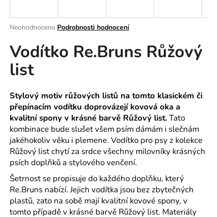
a
j
Průměrné
Neohodnoceno
Podrobnosti hodnocení
í
hodnocení
Vodítko Re.Bruns Růžový
produktu
t
je
?
list
0,0
z
5
hvězdiček.
Stylový motiv růžových listů na tomto klasickém či
přepínacím vodítku doprovázejí kovová oka a
HLEDAT
kvalitní spony v krásné barvě Růžový list.
Tato
kombinace bude slušet všem psím dámám i slečnám
jakéhokoliv věku i plemene. Vodítko pro psy z kolekce
Růžový list chytí za srdce všechny milovníky krásných
D
psích doplňků a stylového venčení.
o
p
Šetrnost se propisuje do každého doplňku, který
o
Re.Bruns nabízí. Jejich vodítka jsou bez zbytečných
r
plastů, zato na sobě mají kvalitní kovové spony, v
u
tomto případě v krásné barvě Růžový list. Materiály