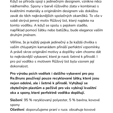
Když se příroda spojí s jedinečným designem, vznikne něco
nádherného. Spony v barvě růžového zlata v kombinaci s
kvalitními materiály a originálním designem vás dokážou
zavát do těch nejkrásnějších společných okamžiků. To vše v
sobě skrývá jemný motiv Růžový list, který najdete na
tomto vodítku. A když se spolu s pejskem sladíte,
například pomocí šátku nebo batůžku, bude elegance vaším
druhým jménem.
Věříme, že je každý pejsek jedinečný a že každá chvilka s
vaším chlupatým kamarádem přináší perfektní vzpomínky.
A právě skrze originální motivy a doplňky vám chceme dát
to nejkrásnější vybavení, které je navíc šetrné k přírodě. I
pro psí vodítko s motivem Růžový list byla vzorem její
dokonalost.
Pro výrobu psích vodítek i dalšího vybavení pro psy
Re.Bruns používají pouze recyklované látky, které jsou
nejen odolné, ale i šetrné k přírodě. Vyhýbají se
zbytečným plastům a pečlivě pro vás vybírají kvalitní
oka a spony, které perfektně vodítka doplňují.
Složení
: 95 % recyklovaný polyester, 5 % bavlna, kovové
spony
Ošetření
: doporučujeme praní v ruce. obsahuje kovové