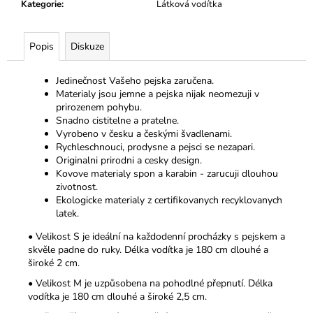
Kategorie
:
Látková vodítka
Popis
Diskuze
Jedinečnost Vašeho pejska zaručena.
Materialy jsou jemne a pejska nijak neomezuji v
prirozenem pohybu.
Snadno cistitelne a pratelne.
Vyrobeno v česku a českými švadlenami.
Rychleschnouci, prodysne a pejsci se nezapari.
Originalni prirodni a cesky design.
Kovove materialy spon a karabin - zarucuji dlouhou
zivotnost.
Ekologicke materialy z certifikovanych recyklovanych
latek.
• Velikost S je ideální na každodenní procházky s pejskem a
skvěle padne do ruky. Délka vodítka je 180 cm dlouhé a
široké 2 cm.
• Velikost M je uzpůsobena na pohodlné přepnutí. Délka
vodítka je 180 cm dlouhé a široké 2,5 cm.