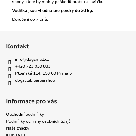
spony, které by mohly poškodit pračku a sušičku.
Vodítka jsou vhodná pro pejsky do 30 kg.
Doručení do 7 dnů.
Z
á
Kontakt
p
a
info
@
dogsmall.cz
t
+420 723 030 883
í
Plzeňská 114, 150 00 Praha 5
dogsclub.barbershop
Informace pro vás
Obchodní podmínky
Podmínky ochrany osobních údajů
Naše značky
KONTAKT