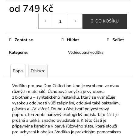
č
od
749 Kč
u
j
Měrná
e
DO KOŠÍKU
cena:
m
e
Zeptat se
Hlídat
Sdílet
MINI
Kategorie
:
Voděodolná vodítka
KURZ
PSÍ
GROOMER
Popis
Diskuze
PRO
ZAČÁTEČNÍKY
VYBERTE
Vodítko pro psa Duo Collection Uno je vyrobeno ze dvou
SI
různých materiálů. Úchopová smyčka je vyrobena
TERMÍN
z biothanu – syntetického materiálu, který se vyznačuje
15
vysokou odolností vůči zašpinění, odolává také bakteriím,
900
plísním a UV záření. Druhou část tvoří polyesterový
Kč
popruh, ten zdobí barevný ekologický potisk. Tato část je
pružná a lehká, snadno ovladatelná. K této části je
připevněna karabina v barvě růžového zlata, která slouží
pro uchycení k obojku. Vodítko je praktickým pomocníkem