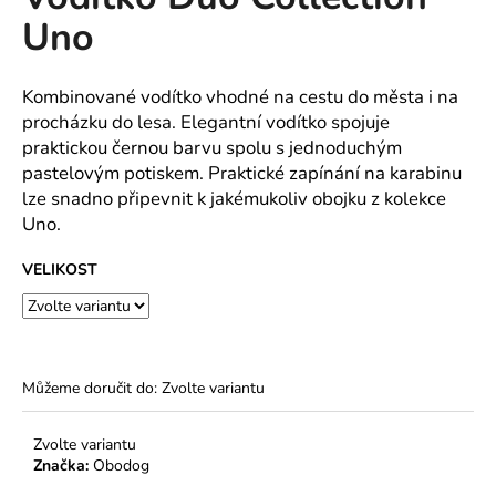
je
a
Uno
0,0
z
j
5
í
hvězdiček.
Kombinované vodítko vhodné na cestu do města i na
t
procházku do lesa. Elegantní vodítko spojuje
?
praktickou černou barvu spolu s jednoduchým
pastelovým potiskem. Praktické zapínání na karabinu
lze snadno připevnit k jakémukoliv obojku z kolekce
Uno.
HLEDAT
VELIKOST
D
o
Můžeme doručit do:
Zvolte variantu
p
o
Zvolte variantu
r
Značka:
Obodog
u