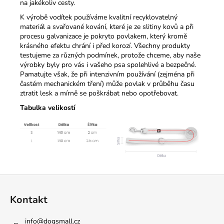
na jakékoliv cesty.
K výrobě vodítek používáme kvalitní recyklovatelný
materiál a svařované kování, které je ze slitiny kovů a při
procesu galvanizace je pokryto povlakem, který kromě
krásného efektu chrání i před korozí. Všechny produkty
testujeme za různých podmínek, protože chceme, aby naše
výrobky byly pro vás i vašeho psa spolehlivé a bezpečné.
Pamatujte však, že při intenzivním používání (zejména při
častém mechanickém tření) může povlak v průběhu času
ztratit lesk a mírně se poškrábat nebo opotřebovat.
Tabulka velikostí
Z
á
Kontakt
p
a
info
@
dogsmall.cz