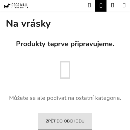
K
Přejít
Hledat
Nákup
M
Přihlášení
na
o
obsah
Zpět
Zpět
košík
š
Na vrásky
í
C
k
o
Produkty teprve připravujeme.
p
o
t
ř
e
b
u
Můžete se ale podívat na ostatní kategorie.
j
e
t
e
ZPĚT DO OBCHODU
n