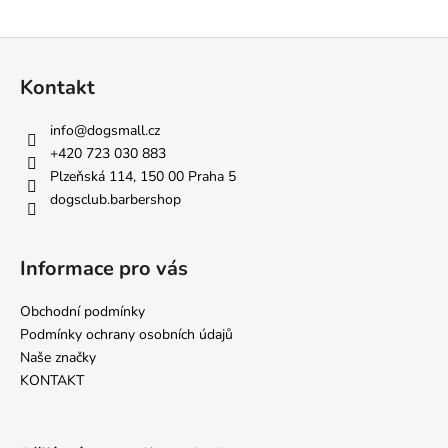
a
Z
j
á
í
Kontakt
p
t
a
?
info
@
dogsmall.cz
t
+420 723 030 883
í
Plzeňská 114, 150 00 Praha 5
dogsclub.barbershop
HLEDAT
Informace pro vás
Obchodní podmínky
D
Podmínky ochrany osobních údajů
o
Naše značky
p
KONTAKT
o
r
u