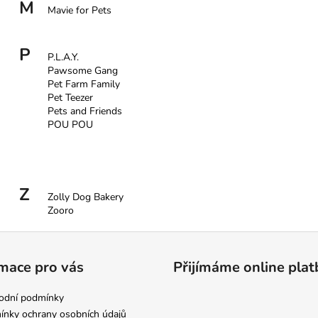
YUUP! 250 ML
ROZČESÁVACÍ 
M
Mavie for Pets
250ML
235 Kč
260 Kč
P
P.L.A.Y.
Pawsome Gang
Pet Farm Family
Pet Teezer
Pets and Friends
POU POU
Z
Zolly Dog Bakery
Zooro
mace pro vás
Přijímáme online plat
odní podmínky
nky ochrany osobních údajů