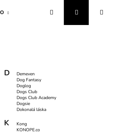
Hledat
Přihlášení
Nákupní
VO
OBOJKY a VODÍTKA
OBLEČENÍ a MÓDA
košík
D
Demeven
Dog Fantasy
Doglog
Dogs Club
Dogs Club Academy
Dogsie
Dokonalá láska
K
Kong
KONOPE.co
IZAČNÍ A