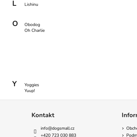
L
350 Kč
Lishinu
O
Obodog
Oh Charlie
Y
Yoggies
Yuup!
Z
á
Kontakt
Infor
p
a
info
@
dogsmall.cz
Obch
t
+420 723 030 883
Podmí