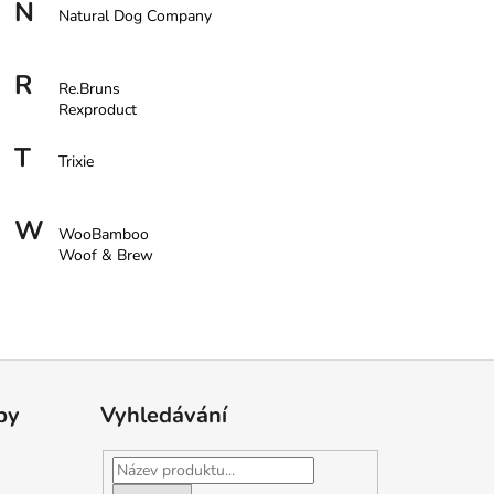
KONDICIONER YUUP!
N
Natural Dog Company
R
Re.Bruns
Rexproduct
T
Trixie
W
WooBamboo
Woof & Brew
by
Vyhledávání