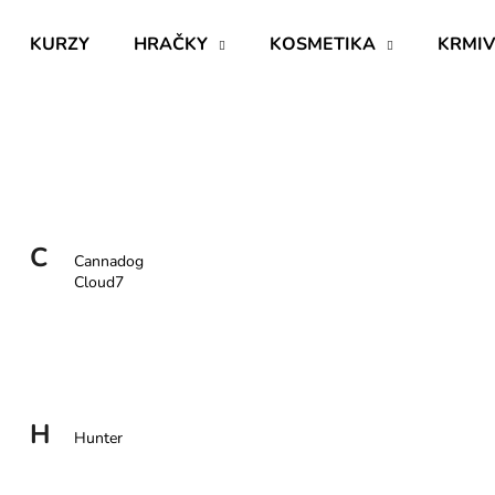
KURZY
HRAČKY
KOSMETIKA
KRMI
Co potřebujete najít?
HLEDAT
C
Cannadog
Cloud7
Doporučujeme
H
Hunter
BĚLÍCÍ A ROZJASŇUJÍCÍ ŠAMPON
RESTRUKTURAL