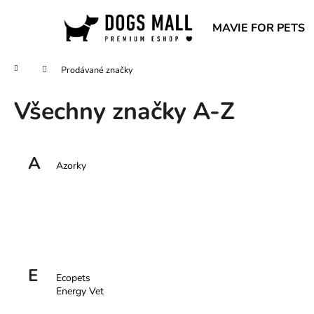
K
Přejít
na
o
MAVIE FOR PETS
obsah
Zpět
Zpět
š
do
do
í
Domů
Prodávané značky
obchodu
obchodu
k
Všechny značky A-Z
A
Azorky
E
Ecopets
Energy Vet
BEZDRÁTOVÁ SLUCHÁTKA