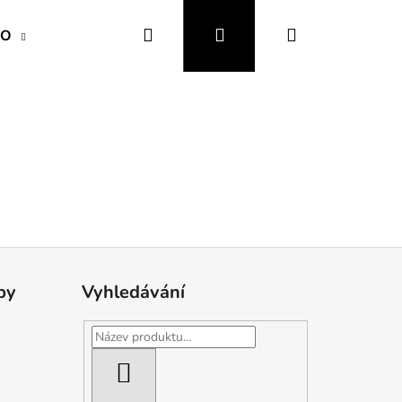
Hledat
Přihlášení
Nákupní
VO
OBOJKY a VODÍTKA
OBLEČENÍ a MÓDA
košík
by
Vyhledávání
HLEDAT
IZAČNÍ A