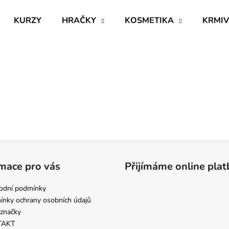
KURZY
HRAČKY
KOSMETIKA
KRMI
Co potřebujete najít?
HLEDAT
Doporučujeme
mace pro vás
Přijímáme online plat
odní podmínky
nky ochrany osobních údajů
značky
BĚLÍCÍ A ROZJASŇUJÍCÍ ŠAMPON
RESTRUKTURAL
TAKT