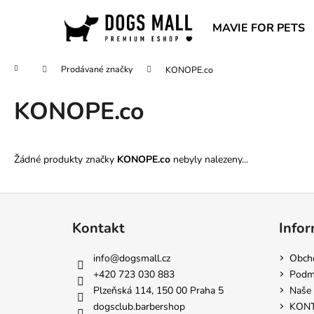
K
Přejít
na
o
MAVIE FOR PETS
obsah
Zpět
Zpět
š
do
do
í
Domů
Prodávané značky
KONOPE.co
obchodu
obchodu
k
KONOPE.co
Žádné produkty značky
KONOPE.co
nebyly nalezeny...
Z
á
Kontakt
Infor
p
a
info
@
dogsmall.cz
Obch
t
+420 723 030 883
Podmí
í
Plzeňská 114, 150 00 Praha 5
Naše 
BEZDRÁTOVÁ SLUCHÁTKA
dogsclub.barbershop
KON