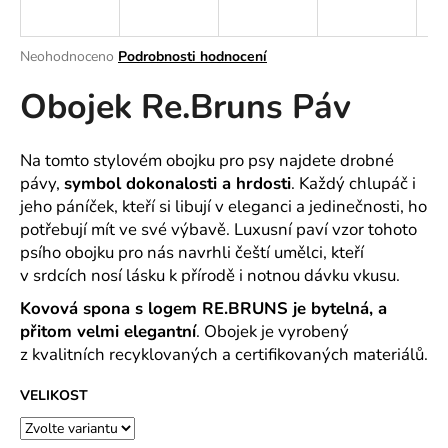
a
j
Průměrné
Neohodnoceno
Podrobnosti hodnocení
í
hodnocení
Obojek Re.Bruns Páv
produktu
t
je
?
0,0
z
Na tomto stylovém obojku pro psy najdete drobné
5
pávy,
symbol dokonalosti a hrdosti
. Každý chlupáč i
hvězdiček.
jeho páníček, kteří si libují v eleganci a jedinečnosti, ho
potřebují mít ve své výbavě. Luxusní paví vzor tohoto
HLEDAT
psího obojku pro nás navrhli čeští umělci, kteří
v srdcích nosí lásku k přírodě i notnou dávku vkusu.
Kovová spona s logem RE.BRUNS je bytelná, a
D
přitom velmi elegantní
. Obojek je vyrobený
o
z kvalitních recyklovaných a certifikovaných materiálů.
p
o
VELIKOST
r
u