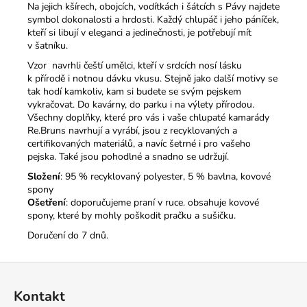
Na jejich kšírech, obojcích, vodítkách i šátcích s Pávy najdete
symbol dokonalosti a hrdosti. Každý chlupáč i jeho páníček,
kteří si libují v eleganci a jedinečnosti, je potřebují mít
v šatníku.
Vzor navrhli čeští umělci, kteří v srdcích nosí lásku
k přírodě i notnou dávku vkusu. Stejně jako další motivy se
tak hodí kamkoliv, kam si budete se svým pejskem
vykračovat. Do kavárny, do parku i na výlety přírodou.
Všechny doplňky, které pro vás i vaše chlupaté kamarády
Re.Bruns navrhují a vyrábí, jsou z recyklovaných a
certifikovaných materiálů, a navíc šetrné i pro vašeho
pejska. Také jsou pohodlné a snadno se udržují.
Složení
: 95 % recyklovaný polyester, 5 % bavlna, kovové
spony
Ošetření
: doporučujeme praní v ruce. obsahuje kovové
spony, které by mohly poškodit pračku a sušičku.
Doručení do 7 dnů.
Z
á
Kontakt
p