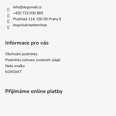
a
info
@
dogsmall.cz
t
+420 723 030 883
í
Plzeňská 114, 150 00 Praha 5
dogsclub.barbershop
Informace pro vás
Obchodní podmínky
Podmínky ochrany osobních údajů
Naše značky
KONTAKT
Přijímáme online platby