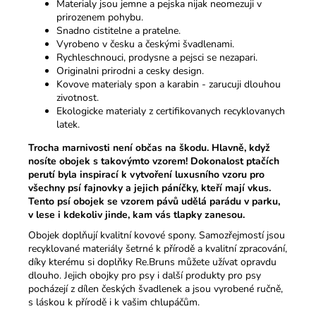
Materialy jsou jemne a pejska nijak neomezuji v
prirozenem pohybu.
Snadno cistitelne a pratelne.
Vyrobeno v česku a českými švadlenami.
Rychleschnouci, prodysne a pejsci se nezapari.
Originalni prirodni a cesky design.
Kovove materialy spon a karabin - zarucuji dlouhou
zivotnost.
Ekologicke materialy z certifikovanych recyklovanych
latek.
Trocha marnivosti není občas na škodu. Hlavně, když
nosíte obojek s takovýmto vzorem! Dokonalost ptačích
perutí byla inspirací k vytvoření luxusního vzoru pro
všechny psí fajnovky a jejich páníčky, kteří mají vkus.
Tento psí obojek se vzorem pávů udělá parádu v parku,
v lese i kdekoliv jinde, kam vás tlapky zanesou.
Obojek doplňují kvalitní kovové spony. Samozřejmostí jsou
recyklované materiály šetrné k přírodě a kvalitní zpracování,
díky kterému si doplňky Re.Bruns můžete užívat opravdu
dlouho. Jejich obojky pro psy i další produkty pro psy
pocházejí z dílen českých švadlenek a jsou vyrobené ručně,
s láskou k přírodě i k vašim chlupáčům.