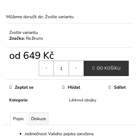
č
u
j
Můžeme doručit do:
Zvolte variantu
e
m
Zvolte variantu
e
Značka:
Re.Bruns
od
649 Kč
RESTRUKTURALIZAČNÍ
A
ROZČESÁVACÍ
Měrná
KONDICIONER
DO KOŠÍKU
cena:
YUUP!
250ML
260
Zeptat se
Hlídat
Sdílet
Kč
Kategorie
:
Látkové obojky
Popis
Diskuze
Jedinečnost Vašeho pejska zaručena.