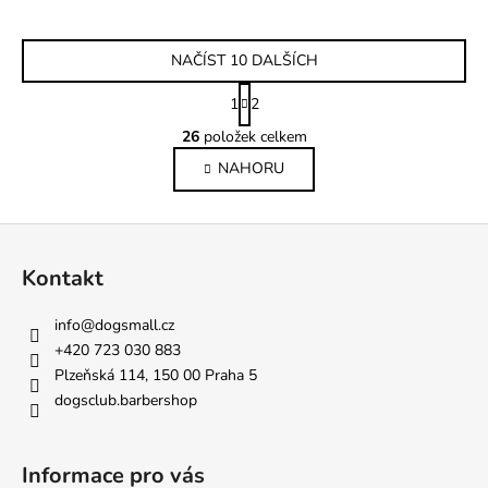
NAČÍST 10 DALŠÍCH
S
1
2
t
O
r
26
položek celkem
v
á
NAHORU
l
n
k
á
o
d
Z
v
a
á
á
c
Kontakt
n
p
í
í
p
a
info
@
dogsmall.cz
r
t
+420 723 030 883
v
í
Plzeňská 114, 150 00 Praha 5
k
dogsclub.barbershop
y
v
ý
Informace pro vás
p