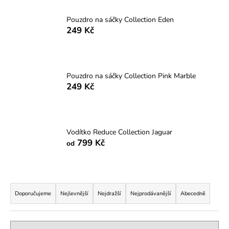
a
Pouzdro na sáčky Collection Eden
j
249 Kč
í
t
?
Pouzdro na sáčky Collection Pink Marble
249 Kč
HLEDAT
Vodítko Reduce Collection Jaguar
799 Kč
od
D
o
Ř
p
a
o
Doporučujeme
Nejlevnější
Nejdražší
Nejprodávanější
Abecedně
z
r
u
e