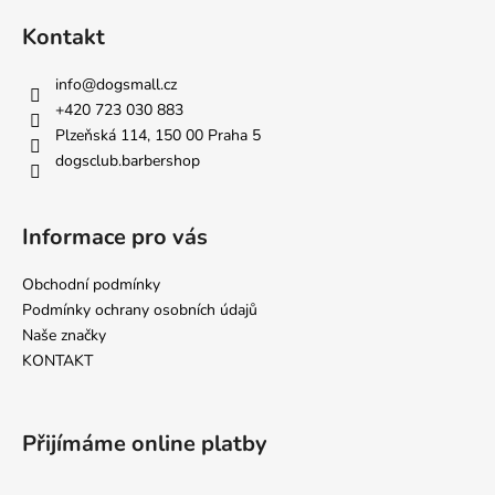
á
Kontakt
p
a
info
@
dogsmall.cz
t
+420 723 030 883
í
Plzeňská 114, 150 00 Praha 5
dogsclub.barbershop
Informace pro vás
Obchodní podmínky
Podmínky ochrany osobních údajů
Naše značky
KONTAKT
Přijímáme online platby