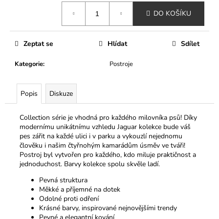
č
Měrná
u
DO KOŠÍKU
cena:
j
e
m
Zeptat se
Hlídat
Sdílet
e
Kategorie
:
Postroje
ELEGANTNÍ
ZATEPLENÁ
Popis
Diskuze
VESTA
LIMITED
EDITION
Collection série je vhodná pro každého milovníka psů! Díky
DOGS
modernímu unikátnímu vzhledu Jaguar kolekce bude váš
CLUB-
pes zářit na každé ulici i v parku a vykouzlí nejednomu
ČERVENÁ
člověku i našim čtyřnohým kamarádům úsměv ve tváři!
490
Postroj byl vytvořen pro každého, kdo miluje praktičnost a
Kč
jednoduchost. Barvy kolekce spolu skvěle ladí.
Pevná struktura
Měkké a příjemné na dotek
Odolné proti odření
Krásné barvy, inspirované nejnovějšími trendy
Pevné a elegantní kování