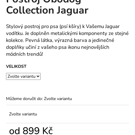
je
a
Collection Jaguar
0,0
z
j
5
í
hvězdiček.
Stylový postroj pro psa (psí kšíry) k Vašemu Jaguar
t
vodítku. Je doplněn metalickými komponenty ze stejné
?
kolekce. Pevná látka, výrazná barva a jedinečné
doplňky učiní z vašeho psa ikonu nejnovějších
módních trendů!
VELIKOST
HLEDAT
D
Můžeme doručit do:
Zvolte variantu
o
p
Zvolte variantu
o
r
od
899 Kč
u