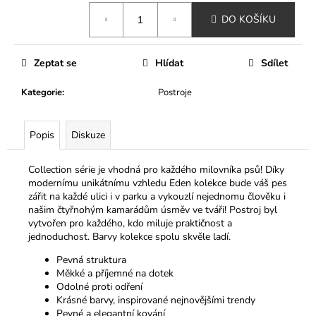
č
Měrná
u
DO KOŠÍKU
cena:
j
e
m
Zeptat se
Hlídat
Sdílet
e
Kategorie
:
Postroje
MINI
KURZ
Popis
Diskuze
PSÍ
GROOMER
PRO
Collection série je vhodná pro každého milovníka psů! Díky
ZAČÁTEČNÍKY
modernímu unikátnímu vzhledu Eden kolekce bude váš pes
VYBERTE
zářit na každé ulici i v parku a vykouzlí nejednomu člověku i
SI
našim čtyřnohým kamarádům úsměv ve tváři! Postroj byl
TERMÍN
vytvořen pro každého, kdo miluje praktičnost a
15
jednoduchost. Barvy kolekce spolu skvěle ladí.
900
Kč
Pevná struktura
Měkké a příjemné na dotek
Odolné proti odření
Krásné barvy, inspirované nejnovějšími trendy
Pevné a elegantní kování