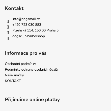
á
Kontakt
p
a
info
@
dogsmall.cz
t
+420 723 030 883
í
Plzeňská 114, 150 00 Praha 5
dogsclub.barbershop
Informace pro vás
Obchodní podmínky
Podmínky ochrany osobních údajů
Naše značky
KONTAKT
Přijímáme online platby