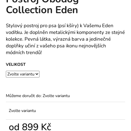
je
a
Collection Eden
0,0
z
j
5
í
hvězdiček.
Stylový postroj pro psa (psí kšíry) k Vašemu Eden
t
vodítku. Je doplněn metalickými komponenty ze stejné
?
kolekce. Pevná látka, výrazná barva a jedinečné
doplňky učiní z vašeho psa ikonu nejnovějších
módních trendů!
VELIKOST
HLEDAT
D
Můžeme doručit do:
Zvolte variantu
o
p
Zvolte variantu
o
r
od
899 Kč
u