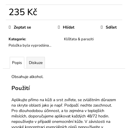
č
u
235 Kč
j
e
Měrná
cena:
m
Zeptat se
Hlídat
Sdílet
e
Kategorie
:
Klíšťata & paraziti
Položka byla vyprodána…
RESTRUKTURALIZAČNÍ
A
ROZČESÁVACÍ
Popis
Diskuze
KONDICIONER
YUUP!
250ML
Obsahuje alkohol.
260
Kč
Použití
Aplikujte přímo na kůži a srst zvířete, se zvláštním důrazem
na skryte oblasti jako je např. Podpaží. nechte zaschnout.
Pro dlouhodobou účinnost, a to zejména v teplejších
měsících, doporučujeme aplikovat každých 48/72 hodin.
nepoužívejte v případě onemocnění kůže. V závislosti na
vysoké koncentraci esenciálních olejů nepoužívejte v