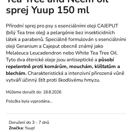
je
a
sprej Yuup 150 ml
0,0
z
j
5
í
hvězdiček.
Přírodní sprej pro psy s esenciálními oleji CAJEPUT
t
(bílý Tea tree olej) a pelargónie bez insekticidních
?
látek a parabenů. Speciálně formulován s esenciálními
oleji Geranium a Cajeput obecně známý jako
Melaleuca Leucadendron nebo White Tea Tree Oil.
Tyto dva éterické oleje jsou antiseptické a
působí
repelentně proti komárům, mouchám, klíšťatům a
HLEDAT
blechám.
Charakteristická a intenzivní přirozená vůně
vytváří účinný štít proti škodlivému hmyzu.
Můžeme doručit do:
18.8.2026
D
o
Položka byla vyprodána…
p
o
r
Doručení do 3 - 7 dnů
u
Značka:
Yuup!