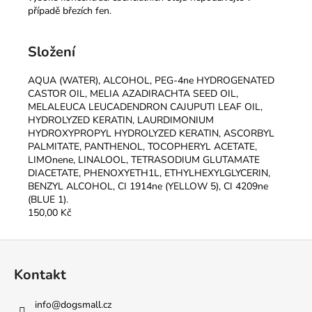
případě březích fen.
Složení
AQUA (WATER), ALCOHOL, PEG-4ne HYDROGENATED
CASTOR OIL, MELIA AZADIRACHTA SEED OIL,
MELALEUCA LEUCADENDRON CAJUPUTI LEAF OIL,
HYDROLYZED KERATIN, LAURDIMONIUM
HYDROXYPROPYL HYDROLYZED KERATIN, ASCORBYL
PALMITATE, PANTHENOL, TOCOPHERYL ACETATE,
LIMOnene, LINALOOL, TETRASODIUM GLUTAMATE
DIACETATE, PHENOXYETH1L, ETHYLHEXYLGLYCERIN,
BENZYL ALCOHOL, CI 1914ne (YELLOW 5), CI 4209ne
(BLUE 1).
150,00 Kč
Z
á
Kontakt
p
a
info
@
dogsmall.cz