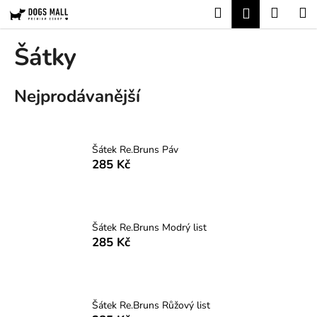
K
Přejít
Hledat
Nákup
M
Přihlášení
na
o
obsah
Zpět
Zpět
košík
š
Šátky
í
C
k
Nejprodávanější
o
p
o
t
Šátek Re.Bruns Páv
285 Kč
ř
e
b
u
Šátek Re.Bruns Modrý list
j
285 Kč
e
t
e
Šátek Re.Bruns Růžový list
n