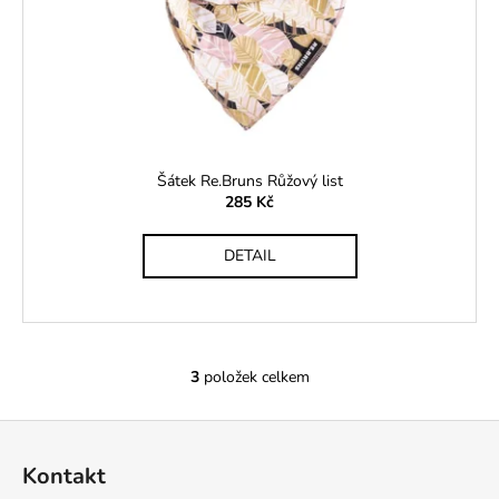
Šátek Re.Bruns Růžový list
285 Kč
DETAIL
3
položek celkem
O
v
Z
l
á
á
Kontakt
d
p