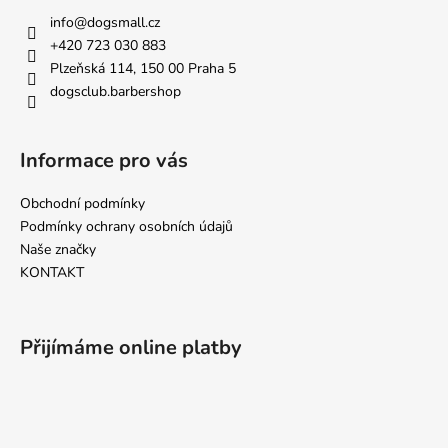
a
a
info
@
dogsmall.cz
c
t
+420 723 030 883
í
í
Plzeňská 114, 150 00 Praha 5
p
dogsclub.barbershop
r
v
k
Informace pro vás
y
v
Obchodní podmínky
ý
p
Podmínky ochrany osobních údajů
i
Naše značky
s
KONTAKT
u
Přijímáme online platby