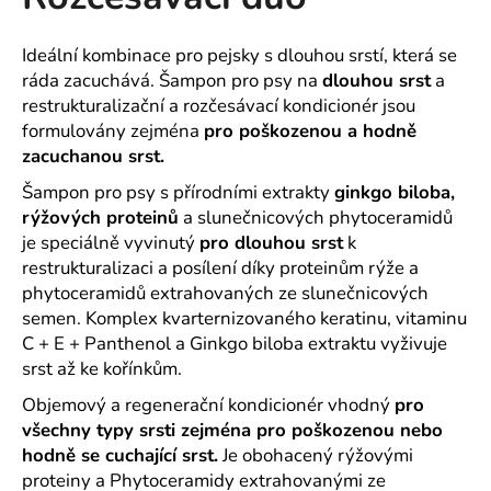
je
a
0,0
z
j
Ideální kombinace pro pejsky s dlouhou srstí, která se
5
ráda zacuchává. Šampon pro psy na
dlouhou srst
a
í
hvězdiček.
restrukturalizační a rozčesávací kondicionér jsou
t
formulovány zejména
pro poškozenou a hodně
?
zacuchanou srst.
Šampon pro psy s přírodními extrakty
ginkgo biloba,
rýžových proteinů
a slunečnicových phytoceramidů
je speciálně vyvinutý
pro dlouhou srst
k
HLEDAT
restrukturalizaci a posílení díky proteinům rýže a
phytoceramidů extrahovaných ze slunečnicových
semen. Komplex kvarternizovaného keratinu, vitaminu
C + E + Panthenol a Ginkgo biloba extraktu vyživuje
D
srst až ke kořínkům.
o
p
Objemový a regenerační kondicionér vhodný
pro
o
všechny typy srsti zejména pro poškozenou nebo
r
hodně se cuchající srst.
Je obohacený rýžovými
u
proteiny a Phytoceramidy extrahovanými ze