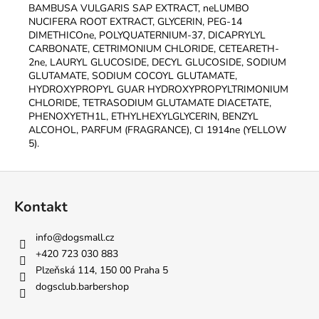
BAMBUSA VULGARIS SAP EXTRACT, neLUMBO
NUCIFERA ROOT EXTRACT, GLYCERIN, PEG-14
DIMETHICOne, POLYQUATERNIUM-37, DICAPRYLYL
CARBONATE, CETRIMONIUM CHLORIDE, CETEARETH-
2ne, LAURYL GLUCOSIDE, DECYL GLUCOSIDE, SODIUM
GLUTAMATE, SODIUM COCOYL GLUTAMATE,
HYDROXYPROPYL GUAR HYDROXYPROPYLTRIMONIUM
CHLORIDE, TETRASODIUM GLUTAMATE DIACETATE,
PHENOXYETH1L, ETHYLHEXYLGLYCERIN, BENZYL
ALCOHOL, PARFUM (FRAGRANCE), CI 1914ne (YELLOW
5).
Z
á
Kontakt
p
a
info
@
dogsmall.cz
t
+420 723 030 883
í
Plzeňská 114, 150 00 Praha 5
dogsclub.barbershop