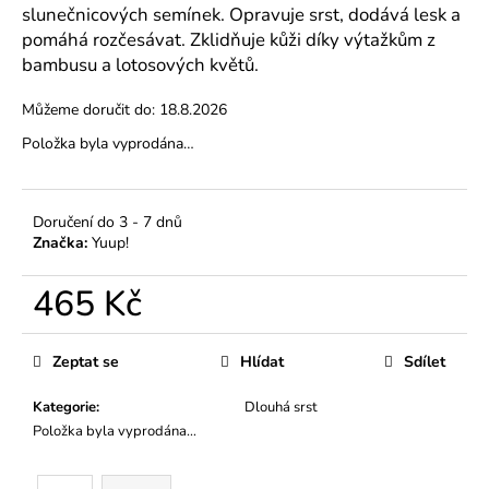
č
slunečnicových semínek. Opravuje srst, dodává lesk a
u
pomáhá rozčesávat. Zklidňuje kůži díky výtažkům z
j
bambusu a lotosových květů.
e
m
Můžeme doručit do:
18.8.2026
e
Položka byla vyprodána…
MINI
KURZ
Doručení do 3 - 7 dnů
PSÍ
GROOMER
Značka:
Yuup!
PRO
ZAČÁTEČNÍKY
465 Kč
VYBERTE
SI
Měrná
TERMÍN
cena:
Zeptat se
Hlídat
Sdílet
15
900
Kč
Kategorie
:
Dlouhá srst
Položka byla vyprodána…