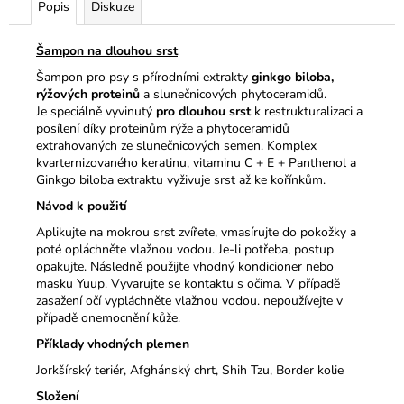
Popis
Diskuze
Šampon na dlouhou srst
Šampon pro psy s přírodními extrakty
ginkgo biloba,
rýžových proteinů
a slunečnicových phytoceramidů.
Je
speciálně vyvinutý
pro dlouhou srst
k restrukturalizaci a
posílení díky proteinům rýže a phytoceramidů
extrahovaných ze slunečnicových semen. Komplex
kvarternizovaného keratinu, vitaminu C + E + Panthenol a
Ginkgo biloba extraktu vyživuje srst až ke kořínkům.
Návod k použití
Aplikujte na mokrou srst zvířete, vmasírujte do pokožky a
poté opláchněte vlažnou vodou. Je-li potřeba, postup
opakujte. Následně použijte vhodný kondicioner nebo
masku Yuup. Vyvarujte se kontaktu s očima. V případě
zasažení očí vypláchněte vlažnou vodou. nepoužívejte v
případě onemocnění kůže.
Příklady vhodných plemen
Jorkšírský teriér, Afghánský chrt, Shih Tzu, Border kolie
Složení