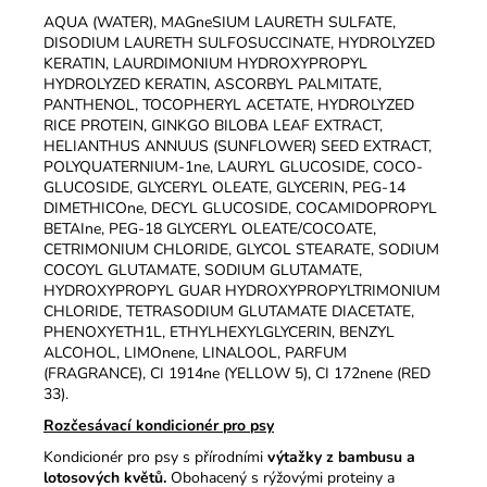
AQUA (WATER), MAGneSIUM LAURETH SULFATE,
DISODIUM LAURETH SULFOSUCCINATE, HYDROLYZED
KERATIN, LAURDIMONIUM HYDROXYPROPYL
HYDROLYZED KERATIN, ASCORBYL PALMITATE,
PANTHENOL, TOCOPHERYL ACETATE, HYDROLYZED
RICE PROTEIN, GINKGO BILOBA LEAF EXTRACT,
HELIANTHUS ANNUUS (SUNFLOWER) SEED EXTRACT,
POLYQUATERNIUM-1ne, LAURYL GLUCOSIDE, COCO-
GLUCOSIDE, GLYCERYL OLEATE, GLYCERIN, PEG-14
DIMETHICOne, DECYL GLUCOSIDE, COCAMIDOPROPYL
BETAIne, PEG-18 GLYCERYL OLEATE/COCOATE,
CETRIMONIUM CHLORIDE, GLYCOL STEARATE, SODIUM
COCOYL GLUTAMATE, SODIUM GLUTAMATE,
HYDROXYPROPYL GUAR HYDROXYPROPYLTRIMONIUM
CHLORIDE, TETRASODIUM GLUTAMATE DIACETATE,
PHENOXYETH1L, ETHYLHEXYLGLYCERIN, BENZYL
ALCOHOL, LIMOnene, LINALOOL, PARFUM
(FRAGRANCE), CI 1914ne (YELLOW 5), CI 172nene (RED
33).
Rozčesávací kondicionér pro psy
Kondicionér pro psy s přírodními
výtažky z bambusu a
lotosových květů.
Obohacený s rýžovými proteiny a