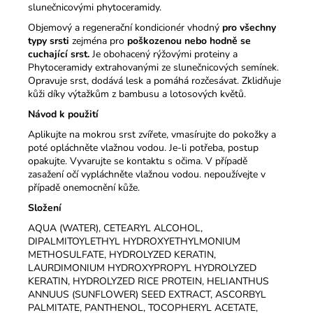
slunečnicovými phytoceramidy.
Objemový a regenerační kondicionér vhodný
pro všechny
typy srsti
zejména pro
poškozenou nebo hodně se
cuchající srst.
Je obohacený rýžovými proteiny a
Phytoceramidy extrahovanými ze slunečnicových semínek.
Opravuje srst, dodává lesk a pomáhá rozčesávat. Zklidňuje
kůži díky výtažkům z bambusu a lotosových květů.
Návod k použití
Aplikujte na mokrou srst zvířete, vmasírujte do pokožky a
poté opláchněte vlažnou vodou. Je-li potřeba, postup
opakujte. Vyvarujte se kontaktu s očima. V případě
zasažení očí vypláchněte vlažnou vodou. nepoužívejte v
případě onemocnění kůže.
Složení
AQUA (WATER), CETEARYL ALCOHOL,
DIPALMITOYLETHYL HYDROXYETHYLMONIUM
METHOSULFATE, HYDROLYZED KERATIN,
LAURDIMONIUM HYDROXYPROPYL HYDROLYZED
KERATIN, HYDROLYZED RICE PROTEIN, HELIANTHUS
ANNUUS (SUNFLOWER) SEED EXTRACT, ASCORBYL
PALMITATE, PANTHENOL, TOCOPHERYL ACETATE,