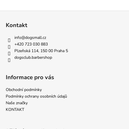
a
Z
j
á
í
Kontakt
p
t
a
?
info
@
dogsmall.cz
t
+420 723 030 883
í
Plzeňská 114, 150 00 Praha 5
dogsclub.barbershop
HLEDAT
Informace pro vás
Obchodní podmínky
D
Podmínky ochrany osobních údajů
o
Naše značky
p
KONTAKT
o
r
u