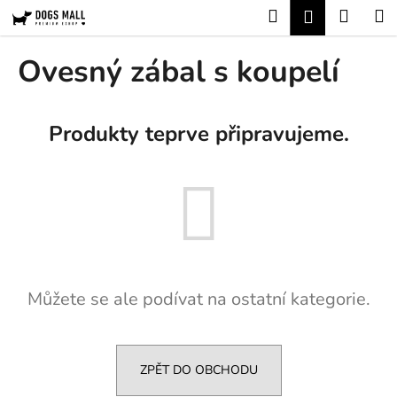
K
Přejít
Hledat
Nákup
M
Přihlášení
na
o
obsah
Zpět
Zpět
košík
š
Ovesný zábal s koupelí
í
C
k
o
Produkty teprve připravujeme.
p
o
t
ř
e
b
u
Můžete se ale podívat na ostatní kategorie.
j
e
t
e
ZPĚT DO OBCHODU
n