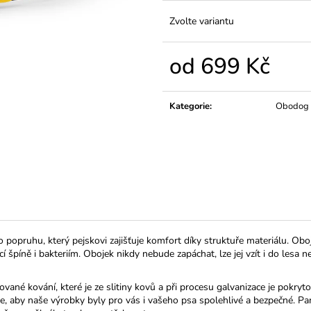
YUUP! 250 ML
ROZČESÁVACÍ 
250ML
235 Kč
Zvolte variantu
260 Kč
od
699 Kč
Měrná
cena:
Kategorie
:
Obodog
popruhu, který pejskovi zajišťuje komfort díky struktuře materiálu. Oboj
 špíně i bakteriím. Obojek nikdy nebude zapáchat, lze jej vzít i do lesa 
vané kování, které je ze slitiny kovů a při procesu galvanizace je pokryt
aby naše výrobky byly pro vás i vašeho psa spolehlivé a bezpečné. Pama