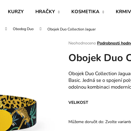
KURZY
HRAČKY
KOSMETIKA
KRMI
Obodog Duo
Obojek Duo Collection Jaguar
Co potřebujete najít?
Průměrné
Neohodnoceno
Podrobnosti hodn
hodnocení
Obojek Duo C
produktu
HLEDAT
je
0,0
z
Obojek Duo Collection Jagua
5
Doporučujeme
Basic. Jedná se o spojení po
hvězdiček.
odolnou kombinaci moderníc
VELIKOST
Můžeme doručit do:
Zvolte variant
BĚLÍCÍ A ROZJASŇUJÍCÍ ŠAMPON
RESTRUKTURAL