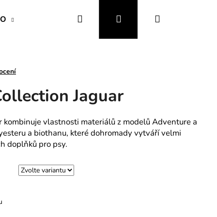
Hledat
Přihlášení
Nákupní
VO
OBOJKY a VODÍTKA
OBLEČENÍ a MÓDA
košík
ocení
ollection Jaguar
r kombinuje vlastnosti materiálů z modelů Adventure a
lyesteru a biothanu, které dohromady vytváří velmi
h doplňků pro psy.
u
IZAČNÍ A