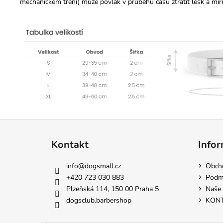
mechanickém tření) může povlak v průběhu času ztratit lesk a mí
Z
á
Kontakt
Infor
p
a
info
@
dogsmall.cz
Obch
t
+420 723 030 883
Podmí
í
Plzeňská 114, 150 00 Praha 5
Naše 
dogsclub.barbershop
KON