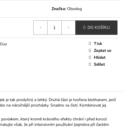
KONDICIONER YUUP!
Značka:
Obodog
DO KOŠÍKU
Tisk
 Duo
Zeptat se
Hlídat
Sdílet
ek je tak prodyšný a lehký. Druhá část je tvořena biothanem, jenž
nebo na náročnější procházky. Snadno se čistí. Kombinovat jej
o povlakem, který kromě krásného efektu chrání i před korozí.
tujte však, že při intenzivním používání (zejména při častém