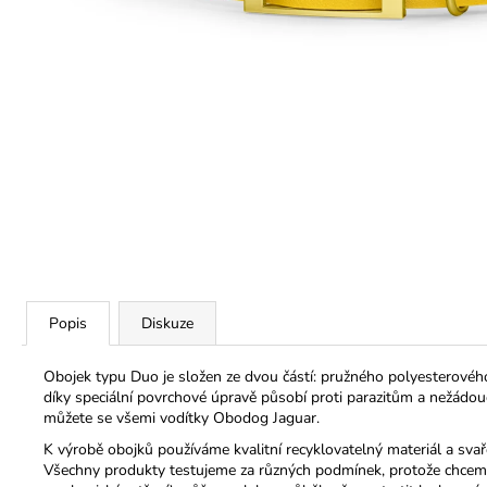
350 Kč
Popis
Diskuze
Obojek typu Duo je složen ze dvou částí: pružného polyesterového 
díky speciální povrchové úpravě působí proti parazitům a nežádoucí
můžete se všemi vodítky Obodog Jaguar.
K výrobě obojků používáme kvalitní recyklovatelný materiál a svařo
Všechny produkty testujeme za různých podmínek, protože chceme, 