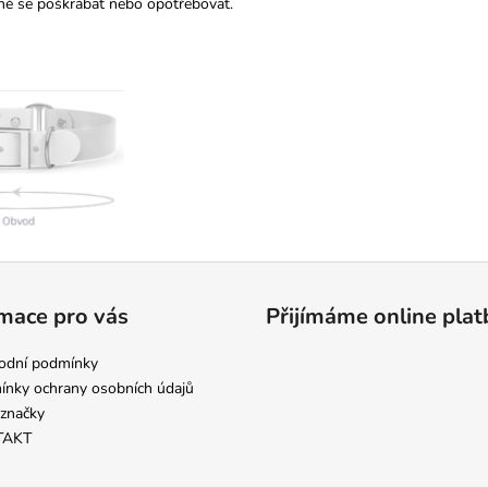
rně se poškrábat nebo opotřebovat.
mace pro vás
Přijímáme online plat
odní podmínky
nky ochrany osobních údajů
značky
TAKT