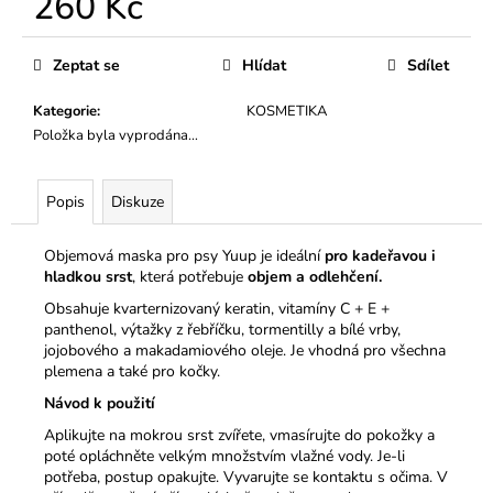
260 Kč
č
u
Měrná
j
cena:
Zeptat se
Hlídat
Sdílet
e
m
Kategorie
:
KOSMETIKA
e
Položka byla vyprodána…
BEZDRÁTOVÁ
Popis
Diskuze
SLUCHÁTKA
350
Kč
Objemová maska pro psy Yuup je ideální
pro kadeřavou i
hladkou srst
, která potřebuje
objem a odlehčení.
Obsahuje kvarternizovaný keratin, vitamíny C + E +
panthenol, výtažky z řebříčku, tormentilly a bílé vrby,
jojobového a makadamiového oleje. Je vhodná pro všechna
plemena a také pro kočky.
Návod k použití
Aplikujte na mokrou srst zvířete, vmasírujte do pokožky a
poté opláchněte velkým množstvím vlažné vody. Je-li
potřeba, postup opakujte. Vyvarujte se kontaktu s očima. V