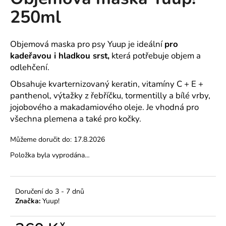
je
a
250ml
0,0
z
j
5
í
hvězdiček.
Objemová maska pro psy Yuup je ideální
pro
t
kadeřavou i hladkou srst,
která potřebuje objem a
?
odlehčení.
Obsahuje kvarternizovaný keratin, vitamíny C + E +
panthenol, výtažky z řebříčku, tormentilly a bílé vrby,
jojobového a makadamiového oleje. Je vhodná pro
HLEDAT
všechna plemena a také pro kočky.
Můžeme doručit do:
17.8.2026
Položka byla vyprodána…
D
o
p
Doručení do 3 - 7 dnů
o
Značka:
Yuup!
r
u