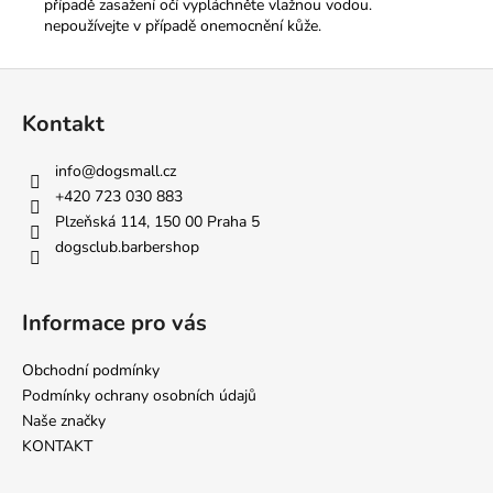
případě zasažení očí vypláchněte vlažnou vodou.
nepoužívejte v případě onemocnění kůže.
Z
á
Kontakt
p
a
info
@
dogsmall.cz
t
+420 723 030 883
í
Plzeňská 114, 150 00 Praha 5
dogsclub.barbershop
Informace pro vás
Obchodní podmínky
Podmínky ochrany osobních údajů
Naše značky
KONTAKT