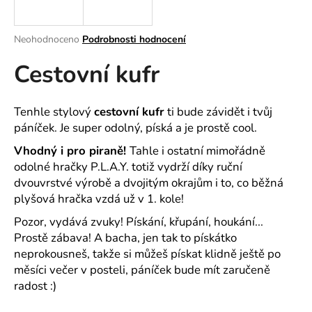
a
j
Průměrné
Neohodnoceno
Podrobnosti hodnocení
í
hodnocení
Cestovní kufr
produktu
t
je
?
0,0
z
Tenhle stylový
cestovní kufr
ti bude závidět i tvůj
5
páníček. Je super odolný, píská a je prostě cool.
hvězdiček.
Vhodný i pro piraně!
Tahle i ostatní mimořádně
HLEDAT
odolné hračky P.L.A.Y. totiž vydrží díky ruční
dvouvrstvé výrobě a dvojitým okrajům i to, co běžná
plyšová hračka vzdá už v 1. kole!
D
Pozor, vydává zvuky! Pískání, křupání, houkání...
o
Prostě zábava! A bacha, jen tak to pískátko
p
neprokousneš, takže si můžeš pískat klidně ještě po
o
měsíci večer v posteli, páníček bude mít zaručeně
r
radost :)
u