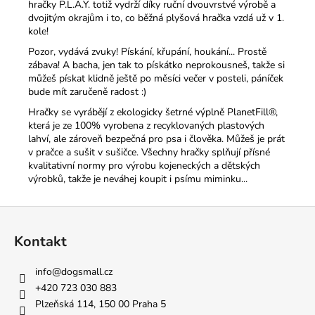
hračky P.L.A.Y. totiž vydrží díky ruční dvouvrstvé výrobě a
dvojitým okrajům i to, co běžná plyšová hračka vzdá už v 1.
kole!
Pozor, vydává zvuky! Pískání, křupání, houkání... Prostě
zábava! A bacha, jen tak to pískátko neprokousneš, takže si
můžeš pískat klidně ještě po měsíci večer v posteli, páníček
bude mít zaručeně radost :)
Hračky se vyrábějí z ekologicky šetrné výplně PlanetFill®,
která je ze 100% vyrobena z recyklovaných plastových
lahví, ale zároveň bezpečná pro psa i člověka. Můžeš je prát
v pračce a sušit v sušičce. Všechny hračky splňují přísné
kvalitativní normy pro výrobu kojeneckých a dětských
výrobků, takže je neváhej koupit i psímu miminku...
Z
á
Kontakt
p
a
info
@
dogsmall.cz
t
+420 723 030 883
í
Plzeňská 114, 150 00 Praha 5