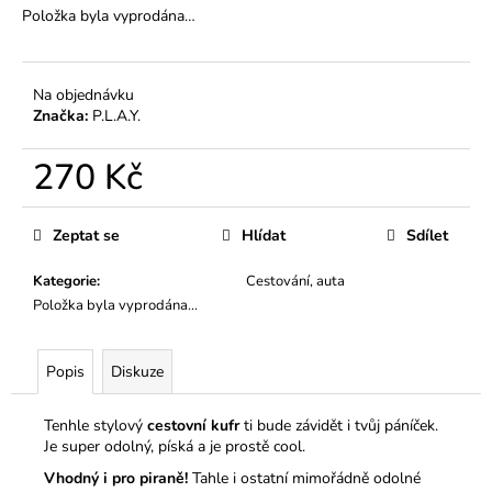
č
Položka byla vyprodána…
u
j
e
Na objednávku
m
Značka:
P.L.A.Y.
e
270 Kč
RESTRUKTURALIZAČNÍ
Měrná
A
ROZČESÁVACÍ
cena:
Zeptat se
Hlídat
Sdílet
KONDICIONER
YUUP!
250ML
Kategorie
:
Cestování, auta
Položka byla vyprodána…
260
Kč
Popis
Diskuze
Tenhle stylový
cestovní kufr
ti bude závidět i tvůj páníček.
Je super odolný, píská a je prostě cool.
Vhodný i pro piraně!
Tahle i ostatní mimořádně odolné