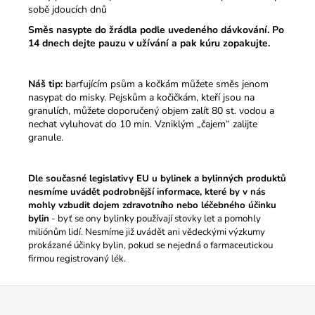
sobě jdoucích dnů
Směs nasypte do žrádla podle uvedeného dávkování. Po
14 dnech dejte pauzu v užívání a pak kúru zopakujte.
Náš tip:
barfujícím psům a kočkám můžete směs jenom
nasypat do misky.
Pejskům a kočičkám, kteří jsou na
granulích, můžete doporučený objem zalít 80 st. vodou a
nechat vyluhovat do 10 min. Vzniklým „čajem“ zalijte
granule.
Dle současné legislativy EU u bylinek a bylinných produktů
nesmíme uvádět podrobnější informace, které by v nás
mohly vzbudit dojem zdravotního nebo léčebného účinku
bylin
- byť se ony bylinky používají stovky let a pomohly
miliónům lidí. Nesmíme již uvádět ani vědeckými výzkumy
prokázané účinky bylin, pokud se nejedná o farmaceutickou
firmou registrovaný lék.
Z
á