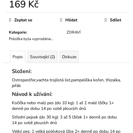
č
169 Kč
u
Měrná
j
cena:
e
Zeptat se
Hlídat
Sdílet
m
e
Kategorie
:
ZDRAVÍ
Položka byla vyprodána…
MINI
KURZ
Popis
Související (2)
Diskuze
PSÍ
GROOMER
Složení:
PRO
ZAČÁTEČNÍKY
Ostropestřec,vachta trojlistá list,pampeliška kořen, třezalka,
VYBERTE
jeřáb
SI
TERMÍN
Návod k užívání:
15
Kočička nebo malý pes (do 10 kg): 1 až 2 malé lžičky 1×
900
denně po dobu 14 po sobě jdoucích dnů
Kč
Střední pejsek (do 30 kg): 3 až 5 lžiček 1× denně po dobu
14 po sobě jdoucích dnů
Velký pes: 1 velká polévková lžíce 2× denně po dobu 14 po