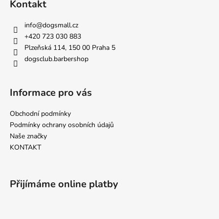
Kontakt
p
a
info
@
dogsmall.cz
t
+420 723 030 883
í
Plzeňská 114, 150 00 Praha 5
dogsclub.barbershop
Informace pro vás
Obchodní podmínky
Podmínky ochrany osobních údajů
Naše značky
KONTAKT
Přijímáme online platby