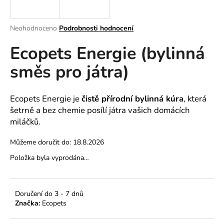
a
j
Průměrné
Neohodnoceno
Podrobnosti hodnocení
í
hodnocení
Ecopets Energie (bylinná
produktu
t
je
?
směs pro játra)
0,0
z
5
hvězdiček.
Ecopets Energie je
čistě přírodní bylinná kúra
, která
šetrně a bez chemie posílí játra vašich domácích
HLEDAT
miláčků.
Můžeme doručit do:
18.8.2026
D
Položka byla vyprodána…
o
p
o
Doručení do 3 - 7 dnů
r
Značka:
Ecopets
u