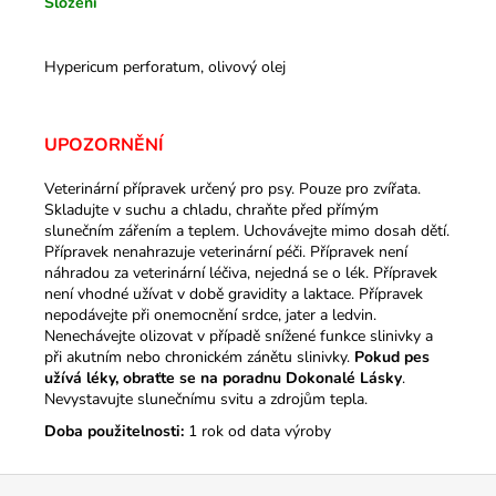
Složení
Hypericum perforatum, olivový olej
UPOZORNĚNÍ
Veterinární přípravek určený pro psy. Pouze pro zvířata.
Skladujte v suchu a chladu, chraňte před přímým
slunečním zářením a teplem. Uchovávejte mimo dosah dětí.
Přípravek nenahrazuje veterinární péči. Přípravek není
náhradou za veterinární léčiva, nejedná se o lék. Přípravek
není vhodné užívat v době gravidity a laktace. Přípravek
nepodávejte při onemocnění srdce, jater a ledvin.
Nenechávejte olizovat v případě snížené funkce slinivky a
při akutním nebo chronickém zánětu slinivky.
Pokud pes
užívá léky, obraťte se na poradnu Dokonalé Lásky
.
Nevystavujte slunečnímu svitu a zdrojům tepla.
Doba použitelnosti:
1 rok od data výroby
Z