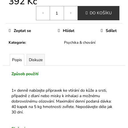
392 Kč
č
u
Měrná
j
DO KOŠÍKU
cena:
e
m
Zeptat se
Hlídat
Sdílet
e
Kategorie
:
Psychika & chování
MINI
KURZ
PSÍ
Popis
Diskuze
GROOMER
PRO
ZAČÁTEČNÍKY
Způsob použití
VYBERTE
SI
TERMÍN
1× denně nabízejte přípravek ke vtírání do kůže a srsti,
15
případně z dlaní nebo misky k inhalaci a možnému
900
dobrovolnému olizování. Maximální denní podaná dávka:
Kč
40 kapek na 5 kg hmotnosti zvířete. Nepodávejte déle jak
30 dní.