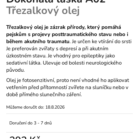
je
a
Třezalkový olej
0,0
z
j
5
í
hvězdiček.
Třezalkový olej je zázrak přírody, který pomáhá
t
pejskům s projevy posttraumatického stavu nebo i
?
během akutního traumatu
. Je určen ke vtírání do srsti
Je preferován zvířaty s depresí a při akutním
úzkostném stavu. Je vhodný pro epileptiky jako
sedativní látka. Ulevuje od bolesti neurologického
původu.
HLEDAT
Olej je fotosenzitivní, proto není vhodné ho aplikovat
vetřením před přítomností zvířete na sluníčku nebo v
době přímého slunečního záření.
D
o
Můžeme doručit do:
18.8.2026
p
o
Doručení do 3 - 7 dnů
r
u