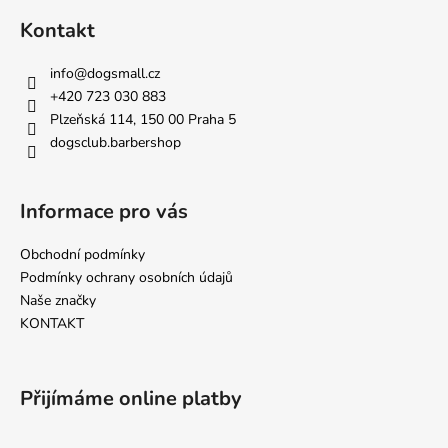
á
Kontakt
p
a
info
@
dogsmall.cz
t
+420 723 030 883
í
Plzeňská 114, 150 00 Praha 5
dogsclub.barbershop
Informace pro vás
Obchodní podmínky
Podmínky ochrany osobních údajů
Naše značky
KONTAKT
Přijímáme online platby