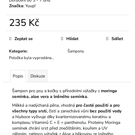
č
Doručení do 3 - 7 dnů
Značka:
Yuup!
u
j
235 Kč
e
m
Měrná
e
cena:
Zeptat se
Hlídat
Sdílet
MINI
Kategorie
:
Šampony
KURZ
Položka byla vyprodána…
PSÍ
GROOMER
PRO
Popis
Diskuze
ZAČÁTEČNÍKY
VYBERTE
SI
Šampon pro psy a kočky s přírodními výtažky z
moringa
TERMÍN
semínka, aloe vera a lněného semínka.
15
Měkká a nadýchaná pěna, vhodná
pro časté použití a pro
900
Kč
všechny typy srsti,
čistí a zanechává vůni
bez použití vody
a hluboce vyživuje díky kvarternizovanému keratinu a
komplexu Vitaminů C + E + panthenolu. Proteiny Moringa
semínek chrání srst před znečištěním, kouřem a UV
zářením, zatímco výtažek z Aloe a bílkoviny ze lněného