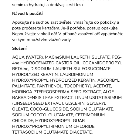
semínka hydratují a dodávají srsti lesk.
Návod k použití
Aplikujte na suchou srst zvířete, vmasírujte do pokožky a
poté pročesejte kartáčem. Je-li potřeba, postup opakujte.
Nepoužívejte v okolí očí! V případě zasažení očí vypláchněte
velkým množstvím vlažné vody.
Složení
AQUA (WATER), MAGneSIUM LAURETH SULFATE, PEG-
4ne HYDROGENATED CASTOR OIL, COCAMIDOPROPYL
BETAIne, DISODIUM LAURETH SULFOSUCCINATE,
HYDROLYZED KERATIN, LAURDIMONIUM
HYDROXYPROPYL HYDROLYZED KERATIN, ASCORBYL
PALMITATE, PANTHENOL, TOCOPHERYL ACETATE,
MORINGA PTERYGOSPERMA SEED EXTRACT, ALOE
BARBADENSIS LEAF EXTRACT, LINUM USITATISSIMUM
(LINSEED) SEED EXTRACT, GLYCERIN, GLYCERYL
OLEATE, COCO-GLUCOSIDE, SODIUM GLUTAMATE,
SODIUM COCOYL GLUTAMATE, CETRIMONIUM
CHLORIDE, HYDROXYPROPYL GUAR
HYDROXYPROPYLTRIMONIUM CHLORIDE,
TETRASODIUM GLUTAMATE DIACETATE,