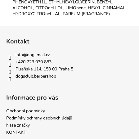
PHENOXYETH1L, ETHYLHEXYLGLYCERIN, BENZYL
ALCOHOL, CITROneLLOL, LIMOnene, HEXYL CINNAMAL,
HYDROXYCITROneLLAL, PARFUM (FRAGRANCE).
Z
á
Kontakt
p
a
info
@
dogsmall.cz
t
+420 723 030 883
í
Plzeňská 114, 150 00 Praha 5
dogsclub.barbershop
Informace pro vás
Obchodní podmínky
Podmínky ochrany osobních údajů
Naše značky
KONTAKT