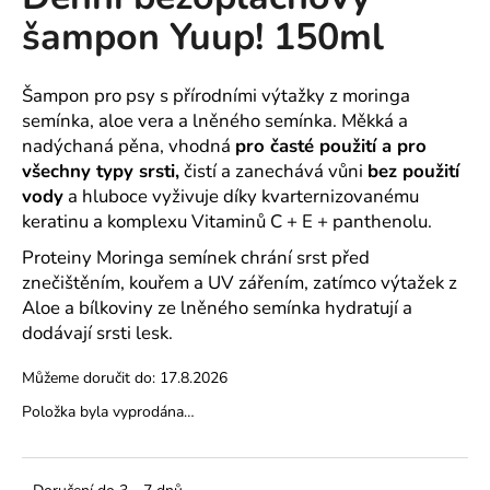
je
a
šampon Yuup! 150ml
0,0
z
j
5
í
hvězdiček.
Šampon pro psy s přírodními výtažky z moringa
t
semínka, aloe vera a lněného semínka.
Měkká a
?
nadýchaná pěna, vhodná
pro časté použití a pro
všechny typy srsti,
čistí a zanechává vůni
bez použití
vody
a hluboce vyživuje díky kvarternizovanému
keratinu a komplexu Vitaminů C + E + panthenolu.
HLEDAT
Proteiny Moringa semínek chrání srst před
znečištěním, kouřem a UV zářením, zatímco výtažek z
Aloe a bílkoviny ze lněného semínka hydratují a
dodávají srsti lesk.
D
o
Můžeme doručit do:
17.8.2026
p
Položka byla vyprodána…
o
r
u