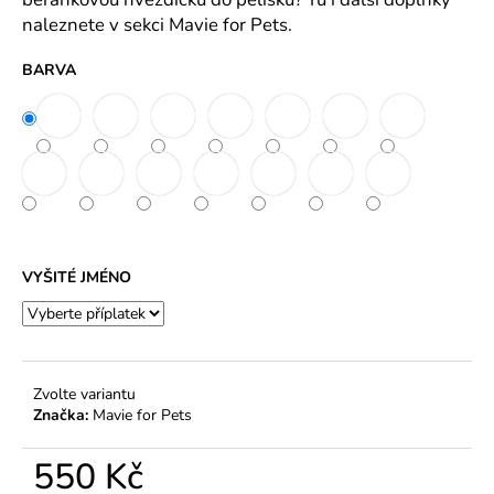
č
naleznete v sekci Mavie for Pets.
u
j
BARVA
e
m
e
BĚLÍCÍ
A
ROZJASŇUJÍCÍ
ŠAMPON
YUUP!
VYŠITÉ JMÉNO
250
ML
235
Kč
Zvolte variantu
Značka:
Mavie for Pets
550 Kč