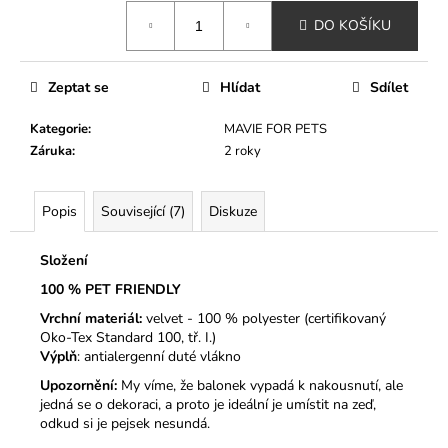
Měrná
DO KOŠÍKU
cena:
Zeptat se
Hlídat
Sdílet
Kategorie
:
MAVIE FOR PETS
Záruka
:
2 roky
Popis
Související (7)
Diskuze
Složení
100 % PET FRIENDLY
Vrchní materiál:
velvet - 100 % polyester (certifikovaný
Oko-Tex Standard 100, tř. I.)
Výplň
: antialergenní duté vlákno
Upozornění:
My víme, že balonek vypadá k nakousnutí, ale
jedná se o dekoraci, a proto je ideální je umístit na zeď,
odkud si je pejsek nesundá.