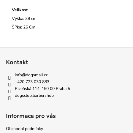
Velikost
Výška: 38 cm
Šířka: 26 Cm
Z
á
Kontakt
p
a
info
@
dogsmall.cz
t
+420 723 030 883
í
Plzeňská 114, 150 00 Praha 5
dogsclub.barbershop
Informace pro vás
Obchodní podmínky