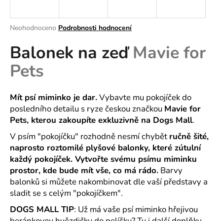
a
j
Průměrné
Neohodnoceno
Podrobnosti hodnocení
í
hodnocení
Balonek na zeď
Mavie for
produktu
t
je
?
Pets
0,0
z
5
hvězdiček.
Mít psí miminko je dar.
Vybavte mu pokojíček do
posledního detailu s ryze českou značkou
Mavie for
HLEDAT
Pets, kterou zakoupíte exkluzivně na Dogs Mall
.
V psím "pokojíčku" rozhodně nesmí chybět
ručně šité,
naprosto roztomilé plyšové balonky, které zútulní
D
každý pokojíček. Vytvořte svému psímu miminku
o
prostor, kde bude mít vše, co má rádo.
Barvy
p
balonků si můžete nakombinovat dle vaší představy a
o
sladit se s celým "pokojíčkem".
r
DOGS MALL TIP
: Už má vaše psí miminko hřejivou
u
beránkovou hvězdičku do pelíšku? Tu i další doplňky